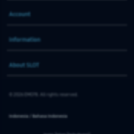
Buka
Account
Buka
Information
Buka
About SLOT
© 2026 EMO78. All rights reserved.
Indonesia / Bahasa Indonesia