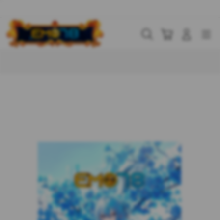
Skip
to
content
Cari
Troli
Login
Navigation
Buka Info Lebih Lanjut