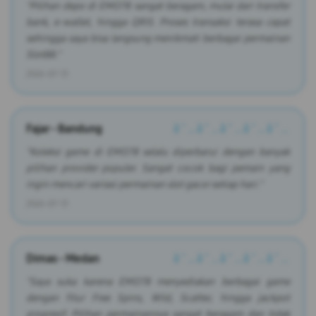
"Pilihan depo di EMO78 sangat beragam, mulai dari transfer
bank, e-wallet, hingga QRIS. Proses transaksi terasa cepat
sehingga saya bisa langsung menikmati berbagai permainan
Slot88."
2026-07-13
Fajar - Bandung
â˜…â˜…â˜…â˜…â˜…
"Koleksi game di EMO78 selalu diperbarui dengan banyak
pilihan provider populer. Sangat cocok bagi pemain yang
ingin mencari variasi permainan slot gacor setiap hari."
2026-07-13
Dimas - Medan
â˜…â˜…â˜…â˜…â˜…
"Saya suka karena EMO78 menyediakan berbagai game
dengan fitur Free Spins, Wild, Scatter, hingga jackpot
progresif. Pilihan permainannya sangat beragam dan tidak