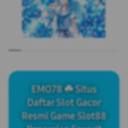
EMO78 ☘️ Situs
Daftar Slot Gacor
Resmi Game Slot88