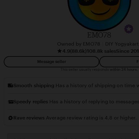
B
M
A
R
EMO78
S
Owned by EMO78
|
DIY Yogyakart
4.9
(88.6k)
108.8k sales
Since 20
Message seller
F
This seller usually responds
within 24 hours.
Smooth shipping
Has a history of shipping on time w
Speedy replies
Has a history of replying to messages
Rave reviews
Average review rating is 4.8 or higher.