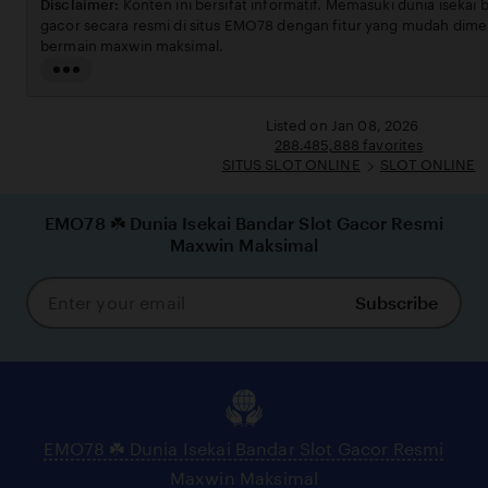
Disclaimer:
Konten ini bersifat informatif. Memasuki dunia isekai bermain bandar slot
gacor secara resmi di situs EMO78 dengan fitur yang mudah dimengerti dan pengalaman
bermain maxwin maksimal.
Read
the
full
Listed on Jan 08, 2026
description
288.485,888 favorites
SITUS SLOT ONLINE
SLOT ONLINE
EMO78 ☘️ Dunia Isekai Bandar Slot Gacor Resmi
Maxwin Maksimal
Subscribe
Enter
your
email
EMO78 ☘️ Dunia Isekai Bandar Slot Gacor Resmi
Maxwin Maksimal