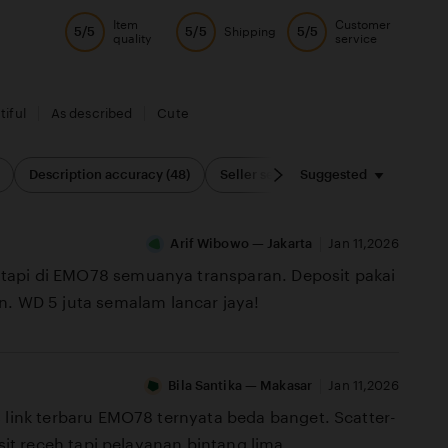
Item
Customer
5/5
5/5
5/5
Shipping
quality
service
tiful
As described
Cute
Suggested
Description accuracy (48)
Seller service (19)
Sizing & Fit (1
Arif Wibowo — Jakarta
Jan 11,2026
QRIS 5k langsung masuk detik itu juga tanpa potongan. WD 5 juta semalam lancar jaya!
Bila Santika — Makasar
Jan 11,2026
nya berderet terus! Paling suka karena gak ribet, deposit receh tapi pelayanan bintang lima.