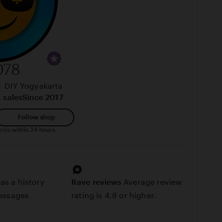
O78
|
DIY Yogyakarta
 sales
Since 2017
Follow shop
ponds
within 24 hours.
as a history
Rave reviews
Average review
messages
rating is 4.8 or higher.