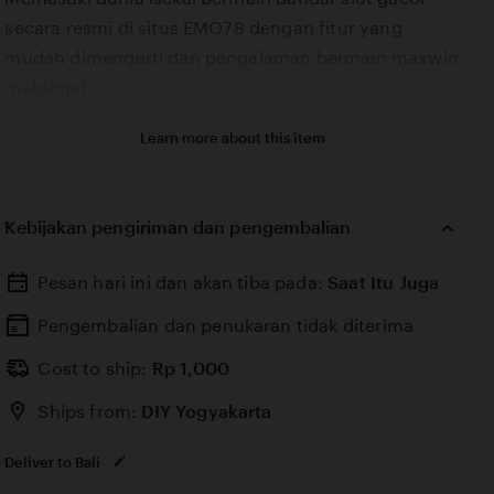
description
secara resmi di situs EMO78 dengan fitur yang
mudah dimengerti dan pengalaman bermain maxwin
maksimal.
Learn more about this item
Kebijakan pengiriman dan pengembalian
Pesan hari ini dan akan tiba pada:
Saat Itu Juga
Pengembalian dan penukaran tidak diterima
Cost to ship:
Rp
1,000
Ships from:
DIY Yogyakarta
Deliver to Bali