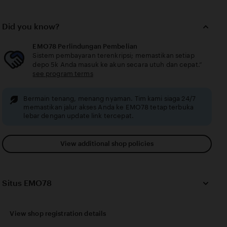
Did you know?
EMO78 Perlindungan Pembelian
Sistem pembayaran terenkripsi; memastikan setiap
depo 5k Anda masuk ke akun secara utuh dan cepat.”
see program terms
Bermain tenang, menang nyaman. Tim kami siaga 24/7
memastikan jalur akses Anda ke EMO78 tetap terbuka
lebar dengan update link tercepat.
View additional shop policies
Situs EMO78
View shop registration details