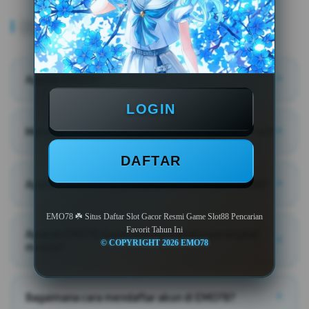
FAQ EMO78
+
Apa itu EMO78?
LOGIN
EMO78 merupakan platform yang menyediakan
beragam pilihan permainan Slot88 dari provider
+
Mengapa EMO78 menjadi pilihan slot gacor hari ini?
populer dengan tampilan yang responsif, proses
pendaftaran mudah, serta berbagai promo menarik
DAFTAR
untuk para pemain.
EMO78 menawarkan koleksi game Slot88 yang
lengkap, update permainan terbaru, akses cepat,
+
Apakah EMO78 menyediakan pilihan depo Slot88?
serta pilihan game favorit yang banyak diminati oleh
pemain setiap harinya.
EMO78 ☘️ Situs Daftar Slot Gacor Resmi Game Slot88 Pencarian
Ya, EMO78 menyediakan berbagai metode deposit
Favorit Tahun Ini
yang praktis melalui transfer bank, e-wallet, maupun
Apakah EMO78 dapat diakses melalui perangkat
+
© COPYRIGHT 2026 EMO78
layanan pembayaran digital sehingga transaksi
mobile?
menjadi lebih mudah dan cepat.
Ya. Situs EMO78 telah dioptimalkan untuk perangkat
Android, iPhone, tablet, dan desktop sehingga
+
Bagaimana cara mendaftar akun di EMO78?
pemain dapat mengakses seluruh permainan Slot88