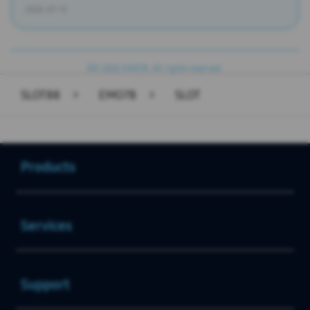
2026-07-13
Â© 2026 EMO78. All rights reserved.
SLOT88
>
EMO78
>
SLOT
Buka
Footer Navigation
Products
Buka
Services
Buka
Support