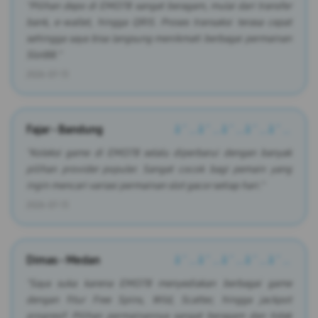
"Pilihan depo di EMO78 sangat beragam, mulai dari transfer
bank, e-wallet, hingga QRIS. Proses transaksi terasa cepat
sehingga saya bisa langsung menikmati berbagai permainan
Slot88."
2026-07-13
Fajar - Bandung
â˜…â˜…â˜…â˜…â˜…
"Koleksi game di EMO78 selalu diperbarui dengan banyak
pilihan provider populer. Sangat cocok bagi pemain yang
ingin mencari variasi permainan slot gacor setiap hari."
2026-07-13
Dimas - Medan
â˜…â˜…â˜…â˜…â˜…
"Saya suka karena EMO78 menyediakan berbagai game
dengan fitur Free Spins, Wild, Scatter, hingga jackpot
progresif. Pilihan permainannya sangat beragam dan tidak