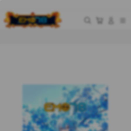
Skip
to
content
Cari
Troli
Login
Navigation
Buka Info Lebih Lanjut