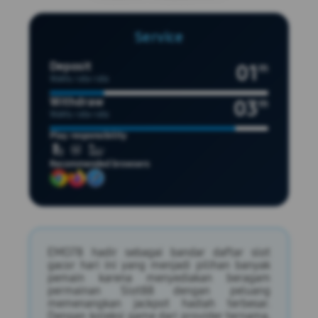
Service
Deposit
01
m
Waktu rata-rata
Withdraw
03
m
Waktu rata-rata
Play responsibility
Recommended browsers
EMO78 hadir sebagai bandar daftar slot
gacor hari ini yang menjadi pilihan banyak
pemain karena menyediakan beragam
permainan Slot88 dengan peluang
memenangkan jackpot hadiah terbesar.
Dengan koleksi game dari provider ternama,